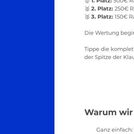
🥇 
1. Platz:
 500€ R
🥈 
2. Platz:
 250€ R
🥉 
3. Platz:
 150€ R
Die Wertung begi
Tippe die komplet
der Spitze der Kl
Warum wir
Ganz einfach: