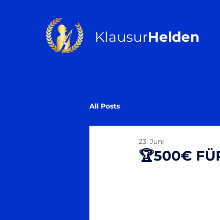
Klausur
Helden
All Posts
23. Juni
🏆500€ FÜ