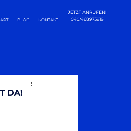
JETZT ANRUFEN!
040/468973919
TART
BLOG
KONTAKT
T DA!