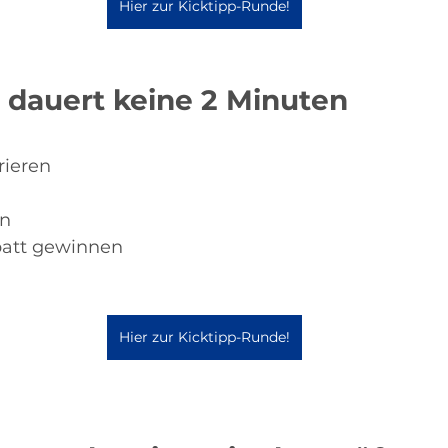
Hier zur Kicktipp-Runde!
dauert keine 2 Minuten
rieren
n
batt gewinnen
Hier zur Kicktipp-Runde!