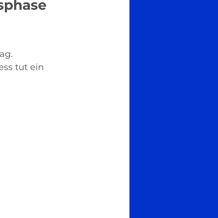
gsphase 
ag.
ss tut ein 