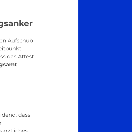
ngsanker
gen Aufschub 
eitpunkt 
ss das Attest 
ngsamt 
idend, dass 
e 
ärztliches 