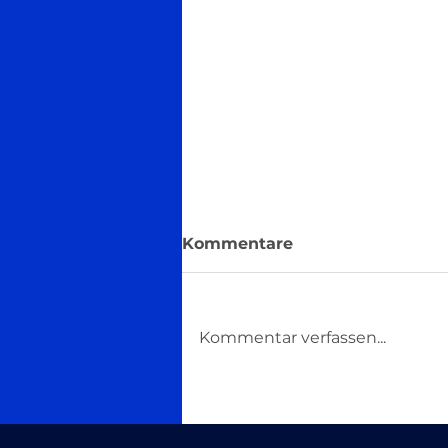
Kommentare
Kommentar verfassen...
So täuscht du wie ein
Profi: Psychologische
Tricks, die