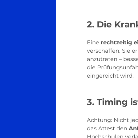
2. Die Kra
Eine 
rechtzeitig 
verschaffen. Sie e
anzutreten – besse
die Prüfungsunfäh
eingereicht wird.
3. Timing is
Achtung: Nicht jed
das Attest den 
Anf
Hochschulen verl