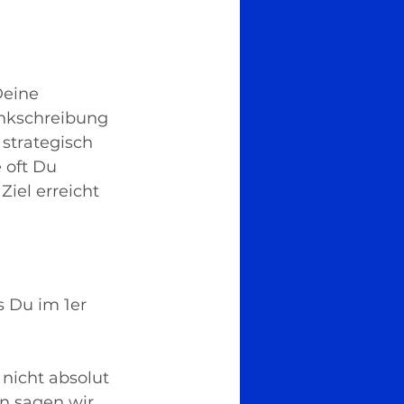
Deine 
ankschreibung 
 strategisch 
 oft Du 
iel erreicht 
s Du im 1er 
nicht absolut 
nn sagen wir 