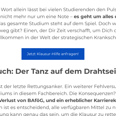
 Wort allein lässt bei vielen Studierenden den Puls
 nicht mehr nur um eine Note – 
es geht um alles 
d das gesamte Studium steht auf dem Spiel. Doch w
eg gibt? Einen, der Dir Zeit verschafft, um Dich 
llkommen in der Welt der strategischen Kranksch
Jetzt Klausur-Hilfe anfragen!
such: Der Tanz auf dem Drahtsei
st der letzte Rettungsanker. Ein weiterer Fehlver
diums in diesem Fachbereich. Die Konsequenzen?
Verlust von BAföG, und ein erheblicher Karriere
ist es entscheidend, alle verfügbaren Mittel zu n
ung kann genau das sein, um die Klausur zu rette