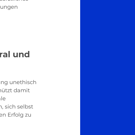
lungen 
ral und 
ung unethisch 
hützt damit 
le 
, sich selbst 
n Erfolg zu 