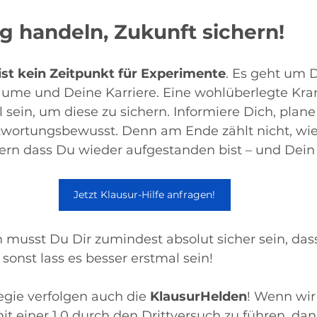
lug handeln, Zukunft sichern!
ist kein Zeitpunkt für Experimente
. Es geht um 
äume und Deine Karriere. Eine wohlüberlegte Kr
 sein, um diese zu sichern. Informiere Dich, plane
wortungsbewusst. Denn am Ende zählt nicht, wie
dern dass Du wieder aufgestanden bist – und Dein Z
Jetzt Klausur-Hilfe anfragen!
 musst Du Dir zumindest absolut sicher sein, das
 sonst lass es besser erstmal sein! 
gie verfolgen auch die 
KlausurHelden
! Wenn wir 
mit einer 1.0 durch den Drittversuch zu führen, da