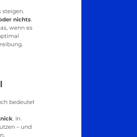
 steigen. 
oder nichts
. 
as, wenn es 
optimal 
reibung.
l
such bedeutet 
 
knick
. In 
utzen – und 
n.