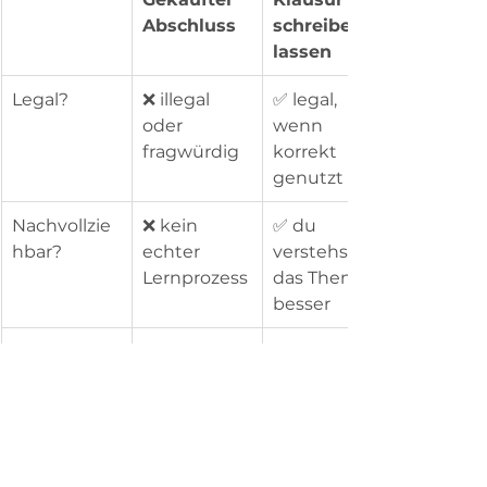
Abschluss
schreiben 
lassen
Legal?
❌ illegal 
✅ legal, 
oder 
wenn 
fragwürdig
korrekt 
genutzt
Nachvollzie
❌ kein 
✅ du 
hbar?
echter 
verstehst 
Lernprozess
das Thema 
besser
Risiko?
🔥 hoch 
🟢 niedrig 
(Entlassung,
bei seriösen 
 Anzeige)
Anbietern
Ergebnis?
🧻 ein Stück 
🎓 ein 
Papier
echter, 